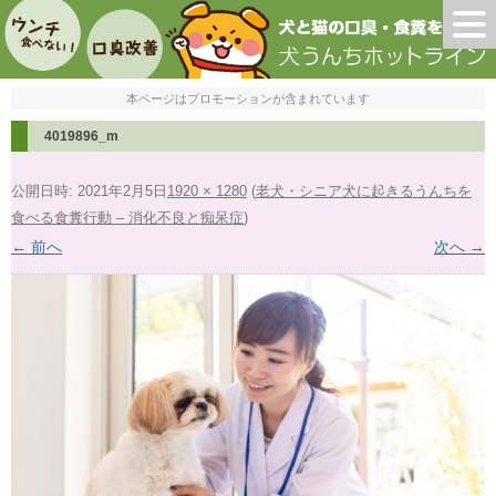
本ページはプロモーションが含まれています
4019896_m
公開日時:
2021年2月5日
1920 × 1280
(
老犬・シニア犬に起きるうんちを
食べる食糞行動 – 消化不良と痴呆症
)
← 前へ
次へ →