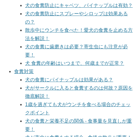
犬の食糞防止にキャベツ、パイナップルは有効？
犬の食糞防止にスプレーやシロップは効果ある
の？
散歩中にウンチを食べた！愛犬の食糞を止める方
法を解説！
犬の食糞に歯磨きは必要？寄生虫にも注意が必
要！
犬 食糞の年齢はいつまで、何歳までが正常？
食糞対策
犬の食糞にパイナップルは効果がある？
犬がサークルに入ると食糞するのは何故？原因を
徹底解説！
1歳を過ぎても犬がウンチを食べる場合のチェッ
クポイント
犬の食糞と栄養不足の関係 - 食事量を見直しが重
要！