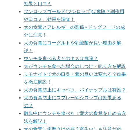
効果と口コミ
フンロップゴールド(フンロップ)は危険？副作用
や口コミ、効果を調査！
犬の食糞とアレルギーの関係 - ドッグフードの成
分に注意！
犬の食糞にヨーグルトや乳酸菌が良い理由を解
説！
ウンチを食べる犬とのキスは危険？
犬がウンチを食べた場合のしつけ・叱り方を解説
リモナイトで犬の口臭・糞の臭いは変わる？効果
を徹底解説！
犬の食糞防止にキャベツ、パイナップルは有効？
犬の食糞防止にスプレーやシロップは効果ある
の？
散歩中にウンチを食べた！愛犬の食糞を止める方
法を解説！
犬の食糞に歯磨きは必要？寄生虫にも注意が必