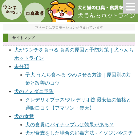
本ページはプロモーションが含まれています
サイトマップ
犬がウンチを食べる 食糞の原因と予防対策｜犬うんち
ホットライン
未分類
子犬 うんち食べる やめさせる方法｜原因別の対
策と改善のコツ
犬のノミダニ予防
クレデリオプラス/クレデリオ錠 最安値の価格と
通販口コミ【アマゾン・楽天】
犬の食糞
犬の食糞にパイナップルは効果がある？
犬が食糞をした場合の消毒方法 - イソジンやスチ