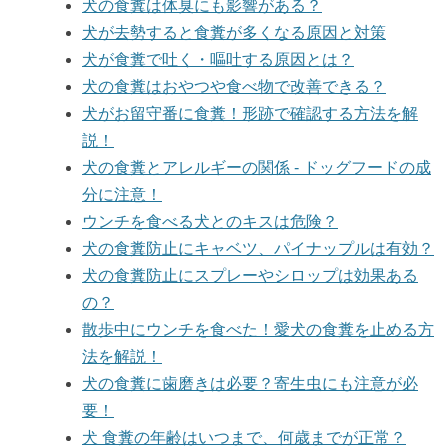
犬の食糞は体臭にも影響がある？
犬が去勢すると食糞が多くなる原因と対策
犬が食糞で吐く・嘔吐する原因とは？
犬の食糞はおやつや食べ物で改善できる？
犬がお留守番に食糞！形跡で確認する方法を解
説！
犬の食糞とアレルギーの関係 - ドッグフードの成
分に注意！
ウンチを食べる犬とのキスは危険？
犬の食糞防止にキャベツ、パイナップルは有効？
犬の食糞防止にスプレーやシロップは効果ある
の？
散歩中にウンチを食べた！愛犬の食糞を止める方
法を解説！
犬の食糞に歯磨きは必要？寄生虫にも注意が必
要！
犬 食糞の年齢はいつまで、何歳までが正常？