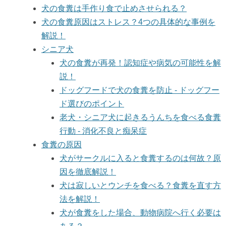
犬の食糞は手作り食で止めさせられる？
犬の食糞原因はストレス？4つの具体的な事例を
解説！
シニア犬
犬の食糞が再発！認知症や病気の可能性を解
説！
ドッグフードで犬の食糞を防止 - ドッグフー
ド選びのポイント
老犬・シニア犬に起きるうんちを食べる食糞
行動 - 消化不良と痴呆症
食糞の原因
犬がサークルに入ると食糞するのは何故？原
因を徹底解説！
犬は寂しいとウンチを食べる？食糞を直す方
法を解説！
犬が食糞をした場合、動物病院へ行く必要は