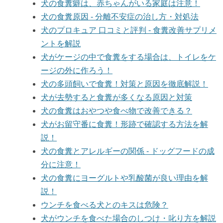
犬の食糞癖は、赤ちゃんがいる家庭は注意！
犬の食糞原因 - 分離不安症の治し方・対処法
犬のプロキュア 口コミと評判 - 食糞改善サプリメ
ントを解説
犬がケージの中で食糞をする場合は、トイレをケ
ージの外に作ろう！
犬の多頭飼いで食糞！対策と原因を徹底解説！
犬が去勢すると食糞が多くなる原因と対策
犬の食糞はおやつや食べ物で改善できる？
犬がお留守番に食糞！形跡で確認する方法を解
説！
犬の食糞とアレルギーの関係 - ドッグフードの成
分に注意！
犬の食糞にヨーグルトや乳酸菌が良い理由を解
説！
ウンチを食べる犬とのキスは危険？
犬がウンチを食べた場合のしつけ・叱り方を解説