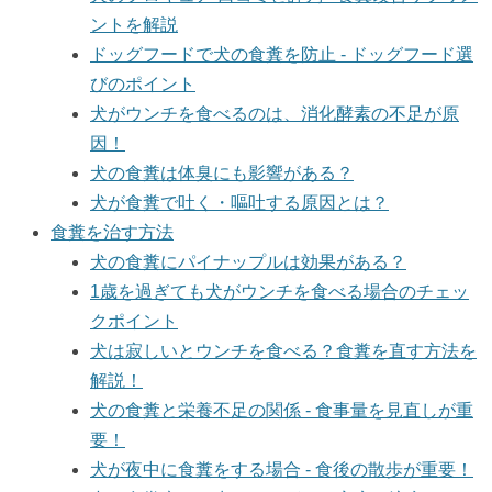
ントを解説
ドッグフードで犬の食糞を防止 - ドッグフード選
びのポイント
犬がウンチを食べるのは、消化酵素の不足が原
因！
犬の食糞は体臭にも影響がある？
犬が食糞で吐く・嘔吐する原因とは？
食糞を治す方法
犬の食糞にパイナップルは効果がある？
1歳を過ぎても犬がウンチを食べる場合のチェッ
クポイント
犬は寂しいとウンチを食べる？食糞を直す方法を
解説！
犬の食糞と栄養不足の関係 - 食事量を見直しが重
要！
犬が夜中に食糞をする場合 - 食後の散歩が重要！