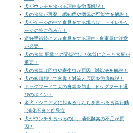
犬がウンチを食べる理由を徹底解説！
犬の食糞が再発！認知症や病気の可能性を解説！
犬がケージの中で食糞をする場合は、トイレをケ
ージの外に作ろう！
避妊手術後に犬が食糞をする理由 - 食事量に注意
が必要！
犬の食糞 肝臓との関係性は？体質に合った食事が
重要！
犬の食糞は回虫や寄生虫が原因 - 対処法を解説！
犬の多頭飼いで食糞！対策と原因を徹底解説！
ドッグフードで犬の食糞を防止 - ドッグフード選
びのポイント
老犬・シニア犬に起きるうんちを食べる食糞行動
- 消化不良と痴呆症
犬がウンチを食べるのは、消化酵素の不足が原
因！