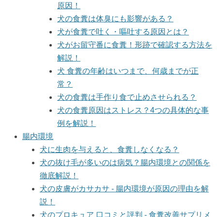
原因！
犬の食糞は体臭にも影響がある？
犬が食糞で吐く・嘔吐する原因とは？
犬がお留守番に食糞！形跡で確認する方法を
解説！
犬 食糞の年齢はいつまで、何歳までが正
常？
犬の食糞は手作り食で止めさせられる？
犬の食糞原因はストレス？4つの具体的な事
例を解説！
腸内環境
犬に生肉を与えると、食糞しなくなる？
犬の抜け毛が多いのは病気？腸内環境との関係を
徹底解説！
犬の皮膚がカサカサ - 腸内環境が原因の理由を解
説！
犬のプロキュア 口コミと評判 - 食糞改善サプリメ