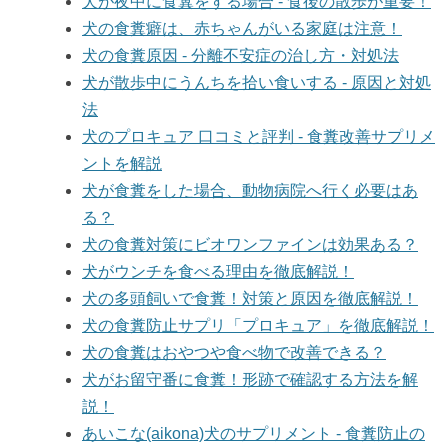
犬が夜中に食糞をする場合 - 食後の散歩が重要！
犬の食糞癖は、赤ちゃんがいる家庭は注意！
犬の食糞原因 - 分離不安症の治し方・対処法
犬が散歩中にうんちを拾い食いする - 原因と対処
法
犬のプロキュア 口コミと評判 - 食糞改善サプリメ
ントを解説
犬が食糞をした場合、動物病院へ行く必要はあ
る？
犬の食糞対策にビオワンファインは効果ある？
犬がウンチを食べる理由を徹底解説！
犬の多頭飼いで食糞！対策と原因を徹底解説！
犬の食糞防止サプリ「プロキュア」を徹底解説！
犬の食糞はおやつや食べ物で改善できる？
犬がお留守番に食糞！形跡で確認する方法を解
説！
あいこな(aikona)犬のサプリメント - 食糞防止の