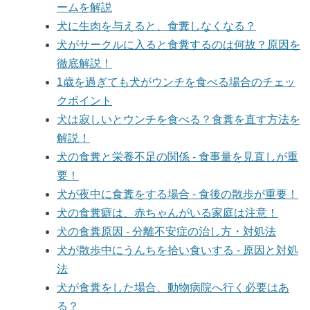
ームを解説
犬に生肉を与えると、食糞しなくなる？
犬がサークルに入ると食糞するのは何故？原因を
徹底解説！
1歳を過ぎても犬がウンチを食べる場合のチェッ
クポイント
犬は寂しいとウンチを食べる？食糞を直す方法を
解説！
犬の食糞と栄養不足の関係 - 食事量を見直しが重
要！
犬が夜中に食糞をする場合 - 食後の散歩が重要！
犬の食糞癖は、赤ちゃんがいる家庭は注意！
犬の食糞原因 - 分離不安症の治し方・対処法
犬が散歩中にうんちを拾い食いする - 原因と対処
法
犬が食糞をした場合、動物病院へ行く必要はあ
る？