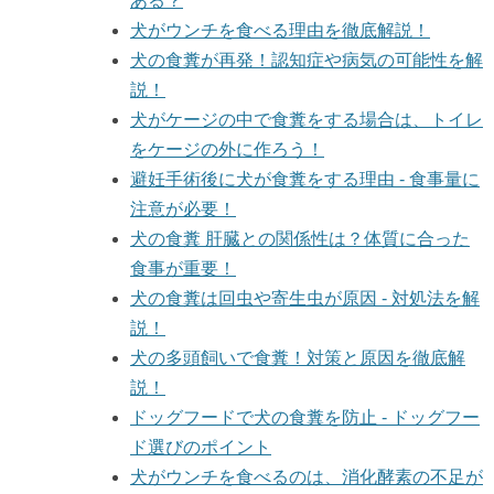
ある？
犬がウンチを食べる理由を徹底解説！
犬の食糞が再発！認知症や病気の可能性を解
説！
犬がケージの中で食糞をする場合は、トイレ
をケージの外に作ろう！
避妊手術後に犬が食糞をする理由 - 食事量に
注意が必要！
犬の食糞 肝臓との関係性は？体質に合った
食事が重要！
犬の食糞は回虫や寄生虫が原因 - 対処法を解
説！
犬の多頭飼いで食糞！対策と原因を徹底解
説！
ドッグフードで犬の食糞を防止 - ドッグフー
ド選びのポイント
犬がウンチを食べるのは、消化酵素の不足が