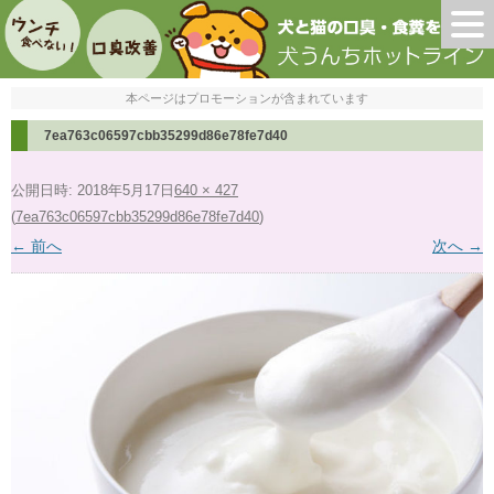
本ページはプロモーションが含まれています
7ea763c06597cbb35299d86e78fe7d40
公開日時:
2018年5月17日
640 × 427
(
7ea763c06597cbb35299d86e78fe7d40
)
← 前へ
次へ →