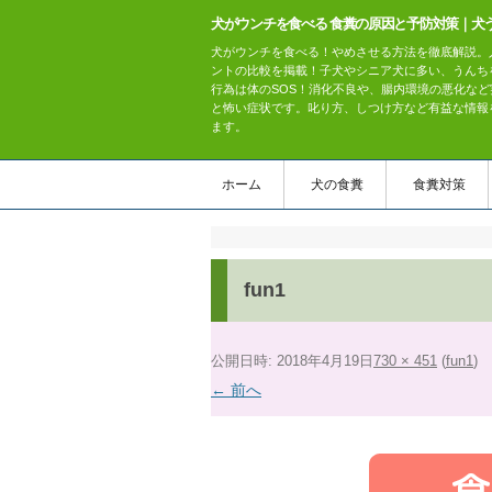
犬がウンチを食べる 食糞の原因と予防対策｜犬
犬がウンチを食べる！やめさせる方法を徹底解説。
ントの比較を掲載！子犬やシニア犬に多い、うんち
行為は体のSOS！消化不良や、腸内環境の悪化など
と怖い症状です。叱り方、しつけ方など有益な情報
ます。
ホーム
犬の食糞
食糞対策
fun1
公開日時:
2018年4月19日
730 × 451
(
fun1
)
← 前へ