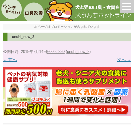
本ページはプロモーションが含まれています
unchi_new_2
公開日時:
2018年7月14日
600 × 230
(
unchi_new_2
)
← 前へ
次へ →