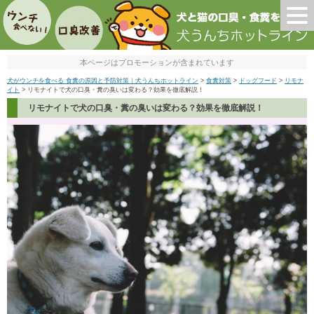
本ページはプロモーションが含まれています
犬がウンチを食べる 食糞の原因と予防対策｜犬うんちホットライン
>
食糞対策
>
ドッグフード
>
リモナ
イト
>
リモナイトで犬の口臭・糞の臭いは変わる？効果を徹底解説！
リモナイトで犬の口臭・糞の臭いは変わる？効果を徹底解説！