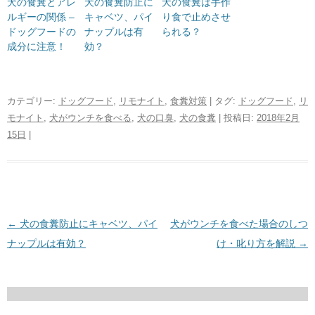
犬の食糞とアレ
犬の食糞防止に
犬の食糞は手作
ルギーの関係 –
キャベツ、パイ
り食で止めさせ
ドッグフードの
ナップルは有
られる？
成分に注意！
効？
カテゴリー:
ドッグフード
,
リモナイト
,
食糞対策
| タグ:
ドッグフード
,
リ
モナイト
,
犬がウンチを食べる
,
犬の口臭
,
犬の食糞
| 投稿日:
2018年2月
15日
|
投稿ナビゲーション
←
犬の食糞防止にキャベツ、パイ
犬がウンチを食べた場合のしつ
ナップルは有効？
け・叱り方を解説
→