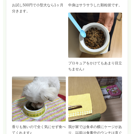
お試し500円で小型犬なら1ヶ月
中身はサラサラした顆粒状です。
分きます。
プロキュアをかけてもあまり目立
ちません♪
香りも無いので全く気にせず食べ
我が家では食卓の横にケージがあ
てくれます♪
り、以前は食事中のウンチは直ぐ