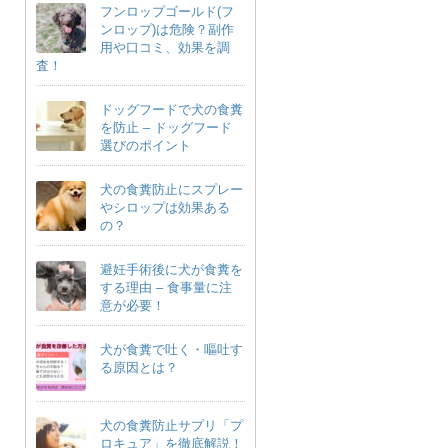
フンロップゴールド(フ
ンロップ)は危険？副作
用や口コミ、効果を調
査！
ドッグフードで犬の食糞
を防止 – ドッグフード
選びのポイント
犬の食糞防止にスプレー
やシロップは効果ある
の？
避妊手術後に犬が食糞を
する理由 – 食事量に注
意が必要！
犬が食糞で吐く・嘔吐す
る原因とは？
犬の食糞防止サプリ「プ
ロキュア」を徹底解説！