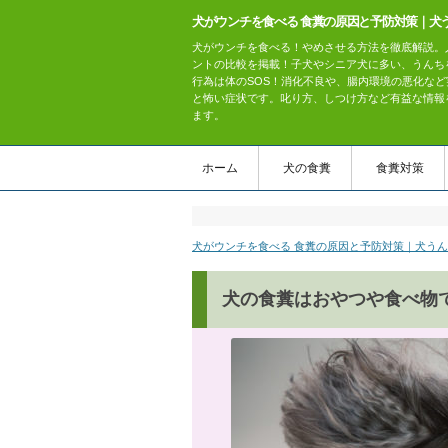
犬がウンチを食べる 食糞の原因と予防対策｜犬
犬がウンチを食べる！やめさせる方法を徹底解説。
ントの比較を掲載！子犬やシニア犬に多い、うんち
行為は体のSOS！消化不良や、腸内環境の悪化など
と怖い症状です。叱り方、しつけ方など有益な情報
ます。
ホーム
犬の食糞
食糞対策
犬がウンチを食べる 食糞の原因と予防対策｜犬う
犬の食糞はおやつや食べ物