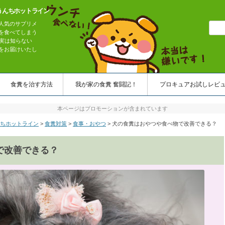
うんちホットライン
人気のサプリメ
を食べてしまう
実は知らない
をお届けいたし
コンテンツへスキップ
食糞を治す方法
我が家の食糞 奮闘記！
プロキュアお試しレビ
本ページはプロモーションが含まれています
んちホットライン
>
食糞対策
>
食事・おやつ
>
犬の食糞はおやつや食べ物で改善できる？
で改善できる？